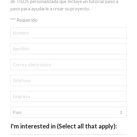
de TILOS personalizada que incluye un tutorial paso a
paso para ayudarle a crear su proyecto.
"*" Requerido
Nombre
*
Apellido
*
Correo
electrónico
*
Teléfono
*
Empresa
*
País
*
I'm interested in (Select all that apply):