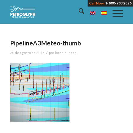
Call Now:
1-800-983 2826
PipelineA3Meteo-thumb
/
30 de agosto de 2015
por
lorne.duncan