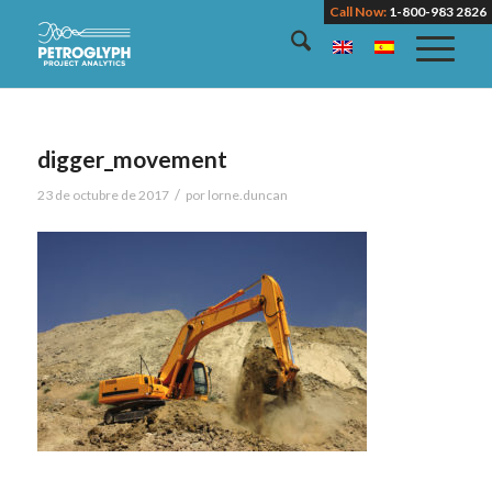
Call Now:
1-800-983 2826
digger_movement
/
23 de octubre de 2017
por
lorne.duncan