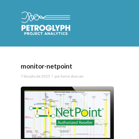
monitor-netpoint
/
7 de julio de 2015
por
lorne.duncan