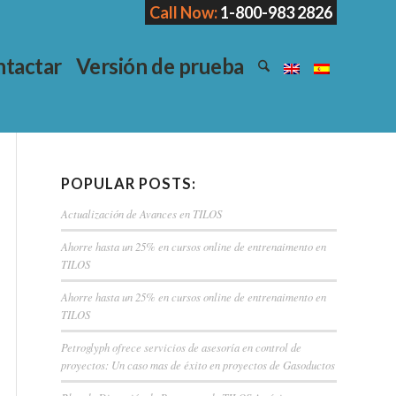
Call Now:
1-800-983 2826
tactar
Versión de prueba
POPULAR POSTS:
Actualización de Avances en TILOS
Ahorre hasta un 25% en cursos online de entrenaimento en
TILOS
Ahorre hasta un 25% en cursos online de entrenaimento en
TILOS
Petroglyph ofrece servicios de asesoría en control de
proyectos: Un caso mas de éxito en proyectos de Gasoductos