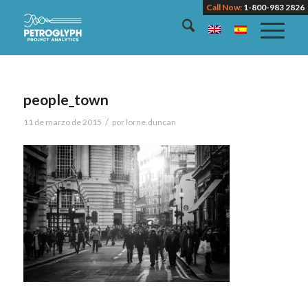
Call Now:
1-800-983 2826
people_town
/
11 de marzo de 2015
por
lorne.duncan