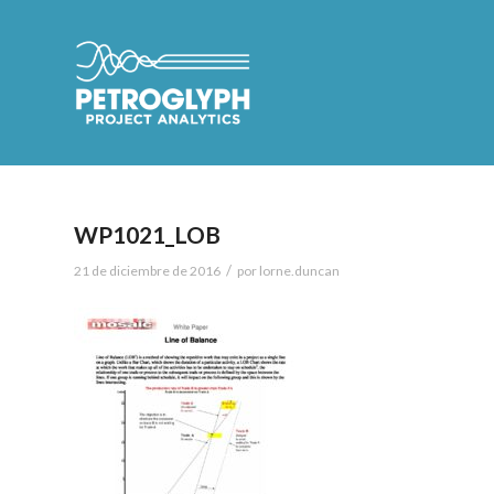
WP1021_LOB
/
21 de diciembre de 2016
por
lorne.duncan