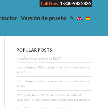
Call Now:
1-800-983 2826
tactar
Versión de prueba
POPULAR POSTS:
Actualización de Avances en TILOS
Ahorre hasta un 25% en cursos online de entrenaimento en
TILOS
Ahorre hasta un 25% en cursos online de entrenaimento en
TILOS
Petroglyph ofrece servicios de asesoría en control de
proyectos: Un caso mas de éxito en proyectos de Gasoductos